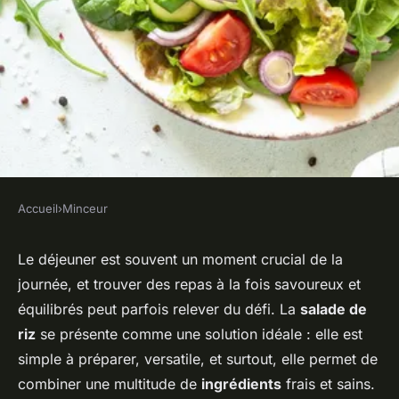
Accueil
›
Minceur
MINCEUR
Quelles recettes de salades de
Le déjeuner est souvent un moment crucial de la
journée, et trouver des repas à la fois savoureux et
riz complet pour un déjeuner
équilibrés peut parfois relever du défi. La
salade de
léger ?
riz
se présente comme une solution idéale : elle est
simple à préparer, versatile, et surtout, elle permet de
Mélina
•
18 mai 2024
•
6 min de lecture
combiner une multitude de
ingrédients
frais et sains.